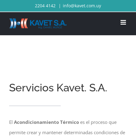
Skip
2204 4142
|
info@kavet.com.uy
to
content
Cargando...
Servicios Kavet. S.A.
El
Acondicionamiento Térmico
es el proceso que
permite crear y mantener determinadas condiciones de